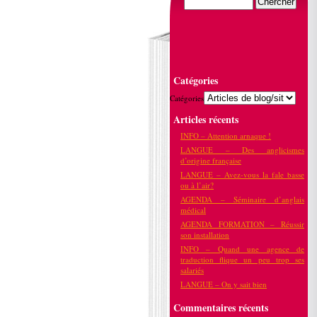
Catégories
Catégories
Articles récents
INFO – Attention arnaque !
LANGUE – Des anglicismes
d’origine française
LANGUE – Avez-vous la fale basse
ou à l’air?
AGENDA – Séminaire d’anglais
médical
AGENDA FORMATION – Réussir
son installation
INFO – Quand une agence de
traduction flique un peu trop ses
salariés
LANGUE – On y sait bien
Commentaires récents