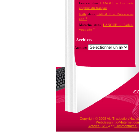
Frankie
dans
LANGUE – Les mots
coquins du français
Nath
dans
LANGUE – Parlez-vous
ado ?
Marcelin
dans
LANGUE – Parlez-
vous ado ?
Archives
Archives
Copyright © 2008 Alp Traduction/Nathal
Webdesign :
XP-Internet.co
Articles (RSS)
et
Commentaires 