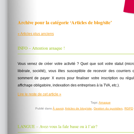
Archive pour la catégorie ‘Articles de blog/site’
« Articles plus anciens
INFO – Attention arnaque !
Vous venez de créer votre activité ? Quel que soit votre statut (micr
libérale, société), vous êtes susceptible de recevoir des courriers 
somment de payer X euros pour finaliser votre inscription ou régul
affichage obligatoire, indexation des entreprises à la TVA, etc.).
Lire le reste de cet article »
Tags:
Arnaque
Publié dans
À savoir
,
Articles de blog/site
,
Gestion du quotidien
,
RGPD
LANGUE – Avez-vous la fale basse ou à l’air?