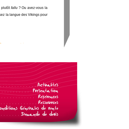
 plutôt
fallu
? Ou avez-vous la
sez la langue des Vikings pour
Aucun commentaire »
16/11/2018
à la langue française.
Lire le
un commentaire »
15/06/2017