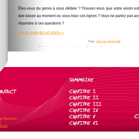
Êtes-vous du genre à vous
défaler
? Trouvez-vous que votre voisin est
fale basse
au moment où vous lisez ces lignes ? Vous ne parlez pas as
répondre à ces questions ?
Lire le reste de cet article »
Tags:
langue régionale
Publié dans
Articles de blog/site
,
Dialectes/Patois
,
Langue française
|
INFO – Paul de Sinety succède à Loïc Depecker
Paul de Sinety remplace Loïc Depecker au poste de délégué général 
reste de cet article »
Tags:
Nomination
Publié dans
Articles de blog/site
,
DGLFLF
,
Langue française
|
Auc
ie Renevier
INFO – A propos d’orthographe
m
(RSS)
.