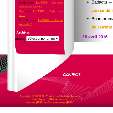
Batiactu
Frankie
dans
LANGUE – Les mots
coquins du français
caisse de r
Nath
dans
LANGUE – Parlez-vous
ado ?
Boursoram
Marcelin
dans
LANGUE – Parlez-
vous ado ?
de retrait
Archives
18 avril 2016
Archives
Contrepoin
11 avril 2016
Capital.fr 
indépenda
20 janvier 2016
Que choisi
Copyright © 2008 Alp Traduction/Nathalie Renevier
Webdesign :
XP-Internet.com
à la Cipav
Articles (RSS)
et
Commentaires (RSS)
.