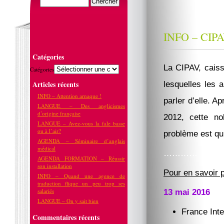
INFO – CIP
Catégories
La CIPAV, caiss
Catégories
Articles récents
lesquelles les 
INFO – Attention arnaque !
parler d’elle. A
LANGUE – Des anglicismes
d’origine française
2012, cette nob
LANGUE – Avez-vous la fale basse
ou à l’air?
problème est qu’
AGENDA – Séminaire d’anglais
médical
…………
AGENDA FORMATION – Réussir
son installation
Pour en savoir p
INFO – Quand une agence de
traduction flique un peu trop ses
salariés
13 mai 2016
LANGUE – On y sait bien
France Int
Commentaires récents