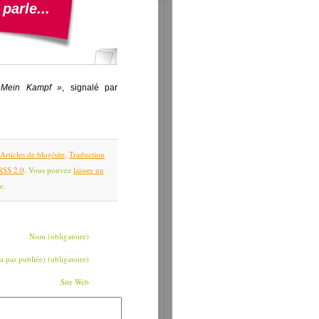
parle...
 Mein Kampf »
, signalé par
Articles de blog/site
,
Traduction
RSS 2.0
. Vous pouvez
laisser un
e.
Nom (obligatoire)
a pas publiée) (obligatoire)
Site Web