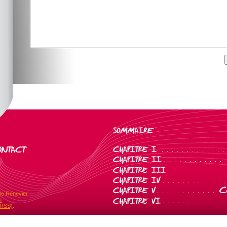
ie Renevier
m
(RSS)
.