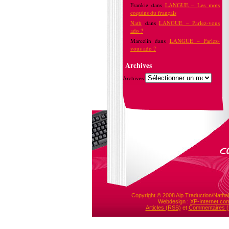
Frankie
dans
LANGUE – Les mots
coquins du français
Nath
dans
LANGUE – Parlez-vous
ado ?
Marcelin
dans
LANGUE – Parlez-
vous ado ?
Archives
Archives
Copyright © 2008 Alp Traduction/Nathal
Webdesign :
XP-Internet.co
Articles (RSS)
et
Commentaires 