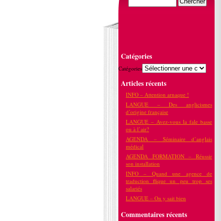
Catégories
Catégories
Articles récents
INFO – Attention arnaque !
LANGUE – Des anglicismes
d’origine française
LANGUE – Avez-vous la fale basse
ou à l’air?
AGENDA – Séminaire d’anglais
médical
AGENDA FORMATION – Réussir
son installation
INFO – Quand une agence de
traduction flique un peu trop ses
salariés
LANGUE – On y sait bien
Commentaires récents