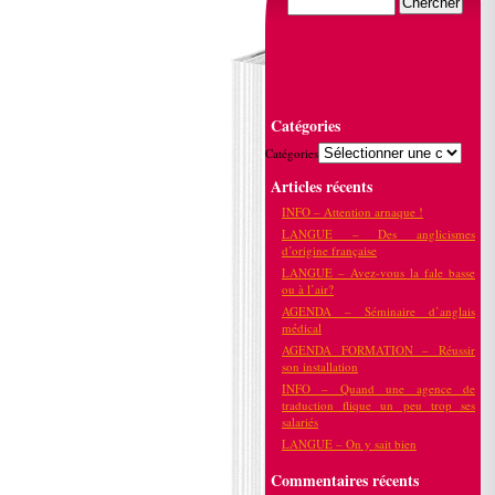
Catégories
Catégories
Articles récents
INFO – Attention arnaque !
LANGUE – Des anglicismes
d’origine française
LANGUE – Avez-vous la fale basse
ou à l’air?
AGENDA – Séminaire d’anglais
médical
AGENDA FORMATION – Réussir
son installation
INFO – Quand une agence de
traduction flique un peu trop ses
salariés
LANGUE – On y sait bien
Commentaires récents