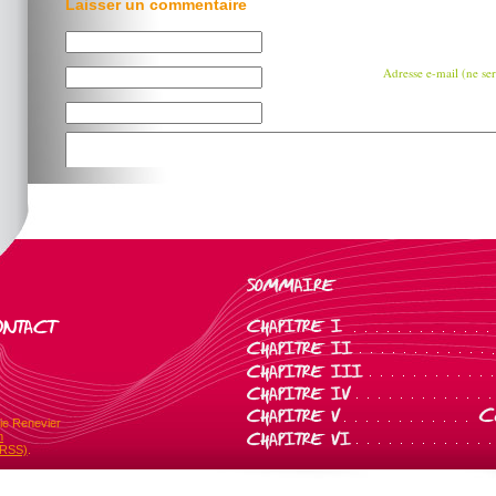
Laisser un commentaire
Adresse e-mail (ne ser
ie Renevier
m
(RSS)
.