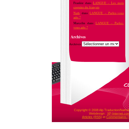
Frankie
dans
LANGUE – Les mots
coquins du français
Nath
dans
LANGUE – Parlez-vous
ado ?
Marcelin
dans
LANGUE – Parlez-
vous ado ?
Archives
Archives
Copyright © 2008 Alp Traduction/Nathal
Webdesign :
XP-Internet.co
Articles (RSS)
et
Commentaires 