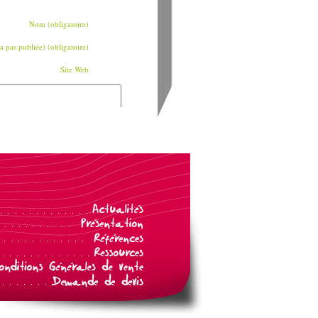
Nom (obligatoire)
a pas publiée) (obligatoire)
Site Web