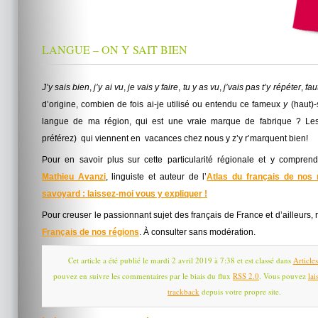
LANGUE – ON Y SAIT BIEN
J’y sais bien
,
j’y ai vu
,
je vais y faire
,
tu y as vu
,
j’vais pas t’y répéter
,
fau
d’origine, combien de fois ai-je utilisé ou entendu ce fameux
y
(haut)-
langue de ma région, qui est une vraie marque de fabrique ? Les
préférez) qui viennent en vacances chez nous y z’y r’marquent bien!
Pour en savoir plus sur cette particularité régionale et y compren
Mathieu Avanzi
, linguiste et auteur de l’
Atlas du français de nos 
savoyard : laissez-moi vous y expliquer !
Pour creuser le passionnant sujet des français de France et d’ailleurs, r
Français de nos régions
. À consulter sans modération.
Cet article a été publié le mardi 2 avril 2019 à 7:38 et est classé dans
Article
pouvez en suivre les commentaires par le biais du flux
RSS 2.0
. Vous pouvez
la
trackback
depuis votre propre site.