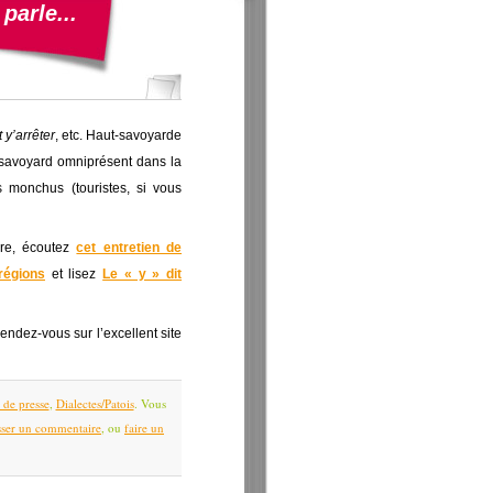
parle...
t y’arrêter
, etc. Haut-savoyarde
savoyard omniprésent dans la
 monchus (touristes, si vous
dre, écoutez
cet entretien de
régions
et lisez
Le « y » dit
endez-vous sur l’excellent site
s de presse
,
Dialectes/Patois
. Vous
isser un commentaire
, ou
faire un