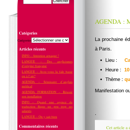
AGENDA : 
Catégories
La prochaine éd
Catégories
Articles récents
à Paris.
INFO – Attention arnaque !
Lieu :
Ca
LANGUE – Des anglicismes
d’origine française
Heure :
10
LANGUE – Avez-vous la fale basse
ou à l’air?
Thème :
qu
AGENDA – Séminaire d’anglais
médical
Manifestation o
AGENDA FORMATION – Réussir
son installation
INFO – Quand une agence de
traduction flique un peu trop ses
salariés
.
LANGUE – On y sait bien
Commentaires récents
Cet article a