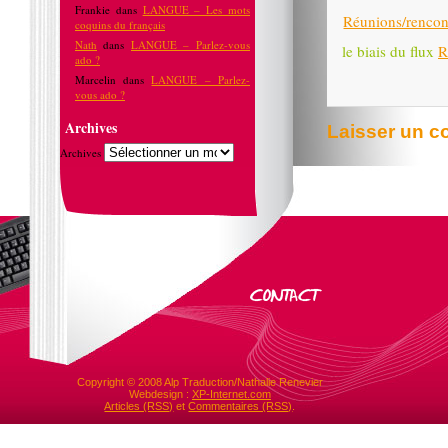
Frankie
dans
LANGUE – Les mots
Réunions/rencon
coquins du français
Nath
dans
LANGUE – Parlez-vous
le biais du flux
R
ado ?
Marcelin
dans
LANGUE – Parlez-
vous ado ?
Archives
Laisser un 
Archives
Copyright © 2008 Alp Traduction/Nathalie Renevier
Webdesign :
XP-Internet.com
Articles (RSS)
et
Commentaires (RSS)
.