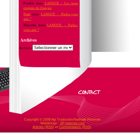
Frankie
dans
LANGUE – Les mots
coquins du français
Nath
dans
LANGUE – Parlez-vous
ado ?
Marcelin
dans
LANGUE – Parlez-
vous ado ?
Archives
Archives
Copyright © 2008 Alp Traduction/Nathalie Renevier
Webdesign :
XP-Internet.com
Articles (RSS)
et
Commentaires (RSS)
.