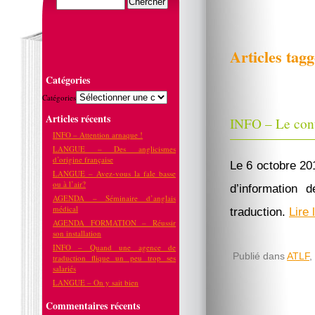
Articles tagg
Catégories
Catégories
Articles récents
INFO – Le cont
INFO – Attention arnaque !
LANGUE – Des anglicismes
d’origine française
Le 6 octobre 201
LANGUE – Avez-vous la fale basse
ou à l’air?
d’information d
AGENDA – Séminaire d’anglais
médical
traduction.
Lire 
AGENDA FORMATION – Réussir
son installation
INFO – Quand une agence de
Publié dans
ATLF
,
traduction flique un peu trop ses
salariés
LANGUE – On y sait bien
Commentaires récents