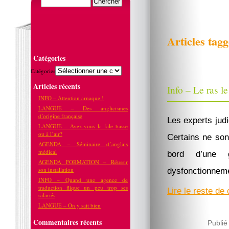
Articles tagg
Catégories
Catégories
Articles récents
Info – Le ras le
INFO – Attention arnaque !
LANGUE – Des anglicismes
d’origine française
Les experts judi
LANGUE – Avez-vous la fale basse
ou à l’air?
Certains ne son
AGENDA – Séminaire d’anglais
médical
bord d’une 
AGENDA FORMATION – Réussir
son installation
dysfonctionnem
INFO – Quand une agence de
traduction flique un peu trop ses
Lire le reste de 
salariés
LANGUE – On y sait bien
Commentaires récents
Publié