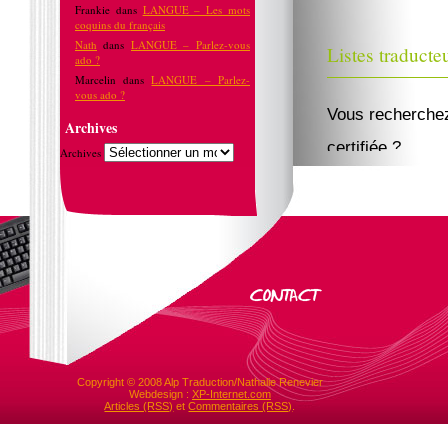
Frankie
dans
LANGUE – Les mots
coquins du français
Nath
dans
LANGUE – Parlez-vous
Listes traducte
ado ?
Marcelin
dans
LANGUE – Parlez-
vous ado ?
Vous recherchez
Archives
certifiée ?
Archives
Lire le reste de 
Publié
Experts : pas 
Indispensables 
Copyright © 2008 Alp Traduction/Nathalie Renevier
Webdesign :
XP-Internet.com
ne parlent pas f
Articles (RSS)
et
Commentaires (RSS)
.
face à des déla